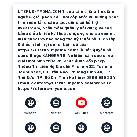
UTERUS-MYOMA.COM Trung tâm thông tin công
nghệ & giải pháp số – nơi cập nhật xu hướng phát
triển nền tảng sáng tạo, công cụ hỗ trợ
livestream, phần mềm quản lý nội dung và các
bảng điều khiển kỹ thuật phục vụ cho streamer,
influencer và nhà sáng tạo kỹ thuật số. Biên tập
& điều hành nội dung: Đội ngũ của
https://uterus-myoma.com/ © Bản quyền nội
dung thuộc KANGKANG. Nghiêm cấm sao chép
dưới mọi hình thức khi chưa được cấp phép.
Thông Tin Liên Hệ Địa chỉ: Phòng 402, Tòa nhà
TechSpace, 98 Trần Não, Phường Bình An, TP.
Thủ Đức, TP. Hồ Chí Minh Hotline: 0888 999 234
Email: contact@uterus-myoma.com Website:
https://uterus-myoma.com
website
twitter
YouTube
pinterest