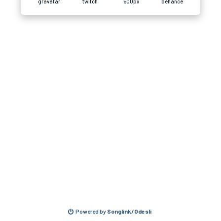
gravatar
twitch
500px
behance
Powered by
Songlink/Odesli