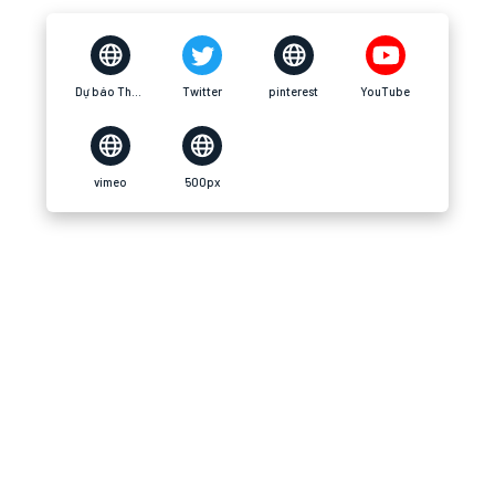
Dự báo Thời Tiết
Twitter
pinterest
YouTube
vimeo
500px