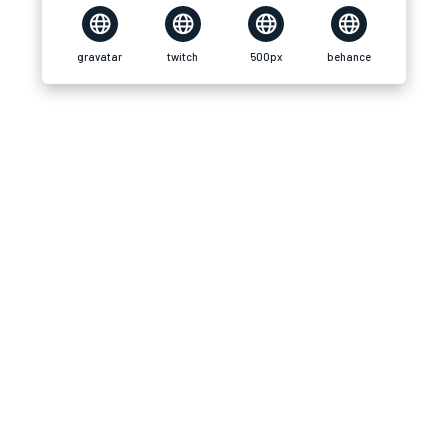
gravatar
twitch
500px
behance