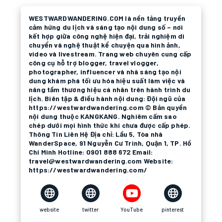
WESTWARDWANDERING.COM là nền tảng truyền
cảm hứng du lịch và sáng tạo nội dung số – nơi
kết hợp giữa công nghệ hiện đại, trải nghiệm di
chuyển và nghệ thuật kể chuyện qua hình ảnh,
video và livestream. Trang web chuyên cung cấp
công cụ hỗ trợ blogger, travel vlogger,
photographer, influencer và nhà sáng tạo nội
dung khám phá tối ưu hóa hiệu suất làm việc và
nâng tầm thương hiệu cá nhân trên hành trình du
lịch. Biên tập & điều hành nội dung: Đội ngũ của
https://westwardwandering.com © Bản quyền
nội dung thuộc KANGKANG. Nghiêm cấm sao
chép dưới mọi hình thức khi chưa được cấp phép.
Thông Tin Liên Hệ Địa chỉ: Lầu 5, Tòa nhà
WanderSpace, 91 Nguyễn Cư Trinh, Quận 1, TP. Hồ
Chí Minh Hotline: 0901 888 672 Email:
travel@westwardwandering.com Website:
https://westwardwandering.com/
website
twitter
YouTube
pinterest