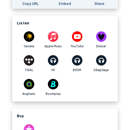
Copy URL
Embed
Share
Listen
Yandex
Apple Music
YouTube
Deezer
TIDAL
VK
BOOM
СберЗвук
Anghami
Boomplay
Buy