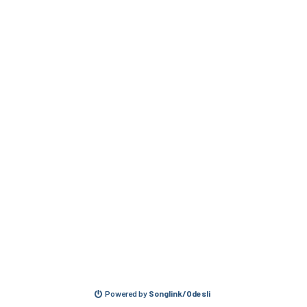
Powered by
Songlink/Odesli