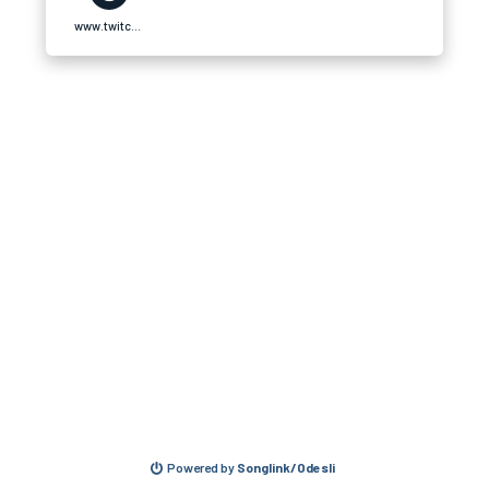
www.twitch.tv
Powered by
Songlink/Odesli