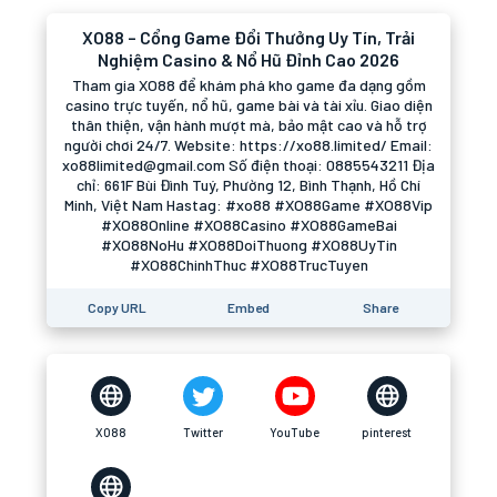
XO88 – Cổng Game Đổi Thưởng Uy Tín, Trải
Nghiệm Casino & Nổ Hũ Đỉnh Cao 2026
Tham gia XO88 để khám phá kho game đa dạng gồm
casino trực tuyến, nổ hũ, game bài và tài xỉu. Giao diện
thân thiện, vận hành mượt mà, bảo mật cao và hỗ trợ
người chơi 24/7. Website: https://xo88.limited/ Email:
xo88limited@gmail.com Số điện thoại: 0885543211 Địa
chỉ: 661F Bùi Đình Tuý, Phường 12, Bình Thạnh, Hồ Chí
Minh, Việt Nam Hastag: #xo88 #XO88Game #XO88Vip
#XO88Online #XO88Casino #XO88GameBai
#XO88NoHu #XO88DoiThuong #XO88UyTin
#XO88ChinhThuc #XO88TrucTuyen
Copy URL
Embed
Share
XO88
Twitter
YouTube
pinterest