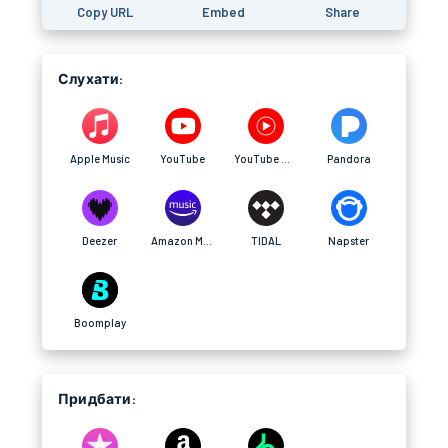
Copy URL
Embed
Share
Слухати:
Apple Music
YouTube
YouTube Music
Pandora
Deezer
Amazon Music
TIDAL
Napster
Boomplay
Придбати: